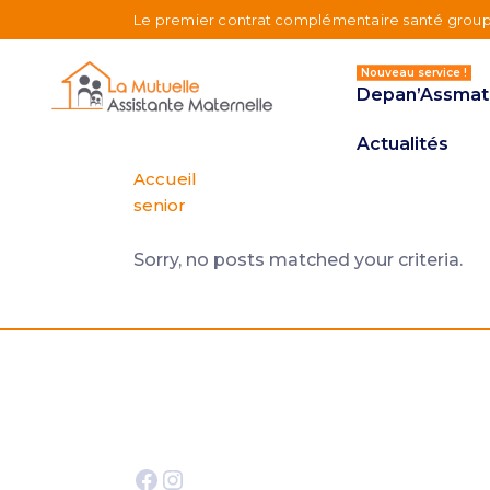
Le premier contrat complémentaire santé group
Nouveau service !
Nouveau service !
Depan’Assmat
Actualités
Accueil
senior
Sorry, no posts matched your criteria.
Facebook
Instagram