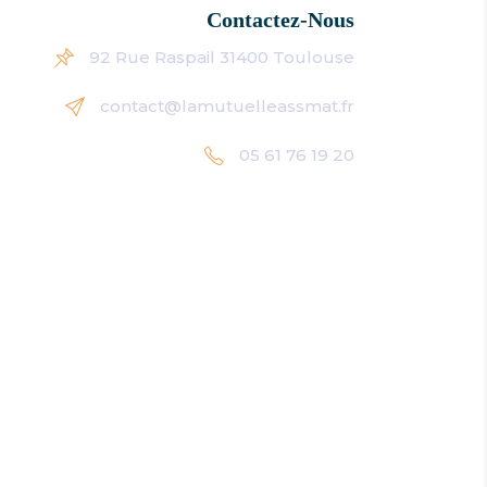
Contactez-Nous
92 Rue Raspail 31400 Toulouse
contact@lamutuelleassmat.fr
05 61 76 19 20