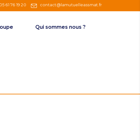
05 61 76 19 20
contact@lamutuelleassmat.fr
roupe
Qui sommes nous ?