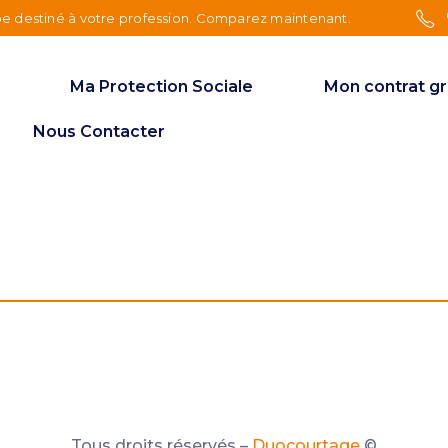
e destiné à votre profession. Comparez maintenant.
Ma Protection Sociale
Mon contrat g
Nous Contacter
Tous droits réservés –
Duocourtage
©