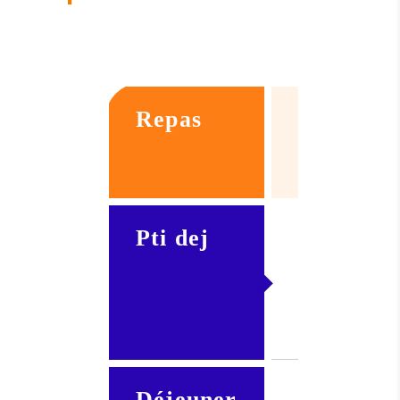
Repas
structure
type
Pti dej
Apport
lacté
Déjeuner