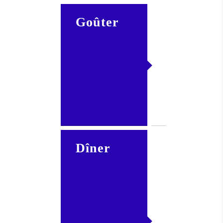
Goûter
Apport
lacté
+ fruit
+/-
produit
céréalier
Dîner
Apport
lacté
+ fruit
et/ou
légumes