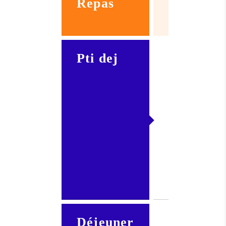
Repas
structure
type
Pti dej
Apport
Lacté +
Produit
céréalier
+ fruit
Déjeuner
Légumes