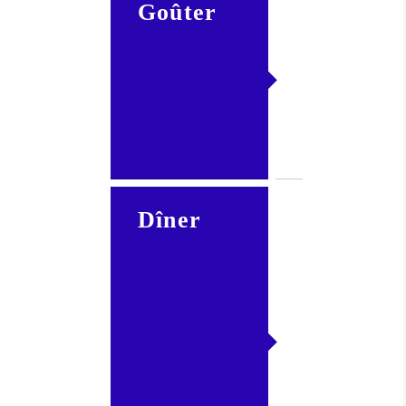
Goûter
Apport
lacté
+ fruit
+/-
produit
céréalier
Dîner
Apport
lacté
+ fruit
et/ou
légumes