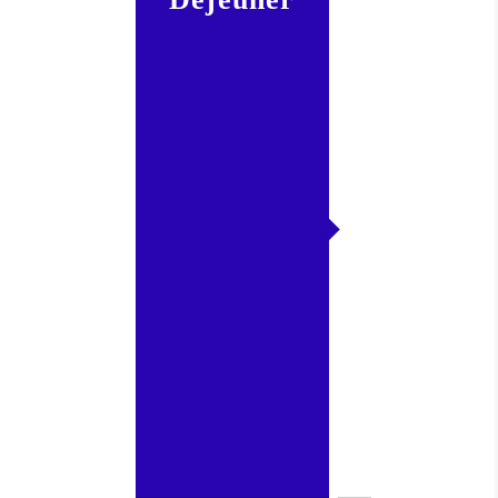
Légumes
+
pomme
de terre
ou
produit
céréalier
+
matière
grasse
+ 1
élément
du
groupe
viande-
poisson-
œuf
+ dessert